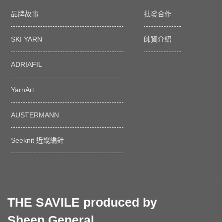
品牌故事
批發合作
SKI YARN
師資介紹
ADRIAFIL
YarnArt
AUSTERMANN
Seeknit 近畿編針
THE SAVILE produced by
Sheep General