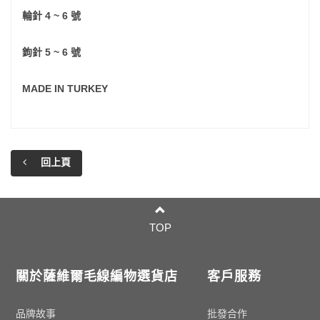
輪針 4 ~ 6 號
鉤針 5 ~ 6 號
MADE IN TURKEY
回上頁
TOP
關於薩維爾毛線編物選貨店
客戶服務
品牌故事
批發合作