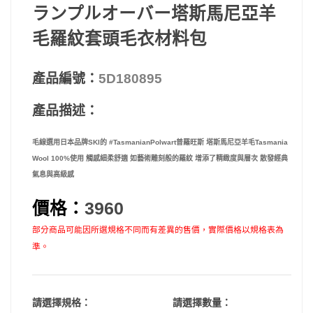
ランプルオーバー塔斯馬尼亞羊
毛羅紋套頭毛衣材料包
產品編號：
5D180895
產品描述：
毛線選用日本品牌SKI的 #TasmanianPolwart普羅旺斯 塔斯馬尼亞羊毛Tasmania
Wool 100%使用 觸感細柔舒適 如藝術雕刻般的羅紋 增添了精緻度與層次 散發經典
氣息與高級感
價格：
3960
部分商品可能因所選規格不同而有差異的售價，實際價格以規格表為
準。
請選擇規格：
請選擇數量：