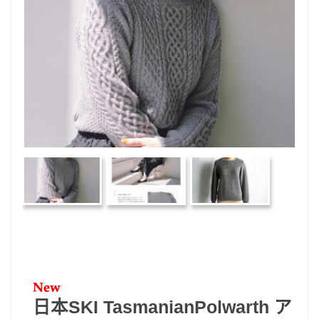
日本SKI TasmanianPolwarth ア