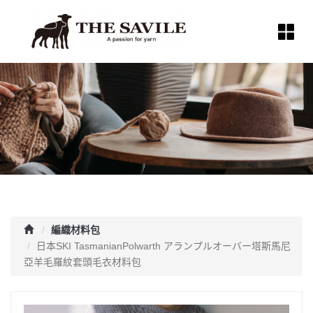
編織材料包
日本SKI TasmanianPolwarth アランプルオーバー塔斯馬尼
亞羊毛羅紋套頭毛衣材料包